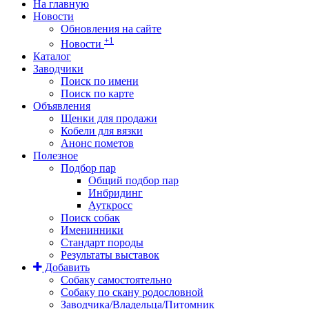
На главную
Новости
Обновления на сайте
+1
Новости
Каталог
Заводчики
Поиск по имени
Поиск по карте
Объявления
Щенки для продажи
Кобели для вязки
Анонс пометов
Полезное
Подбор пар
Общий подбор пар
Инбридинг
Ауткросс
Поиск собак
Именинники
Стандарт породы
Результаты выставок
Добавить
Собаку самостоятельно
Собаку по скану родословной
Заводчика/Владельца/Питомник